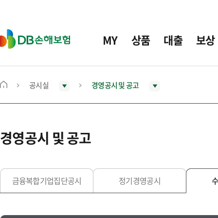
주
요
메
D
MY
상품
대출
보상
뉴
B
손
해
보
공시실
경영공시 및 공고
메
험
인
화
면
경영공시 및 공고
으
로
이
동
금융복합기업집단공시
정기경영공시