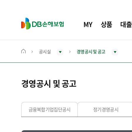
주
요
메
D
MY
상품
대출
뉴
B
손
해
보
공시실
경영공시 및 공고
메
험
인
화
면
경영공시 및 공고
으
로
이
동
금융복합기업집단공시
정기경영공시