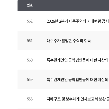
번호
수
시
2026년 2분기 대주주와의 거래현황 공시
562
경
영
공
대주주가 발행한 주식의 취득
561
시
양
식
특수관계인인 공익법인등에 대한 자산의
560
(표)
입
니
다.
특수관계인인 공익법인등에 대한 자산의
559
이
표
는
지배구조 및 보수체계 연차보고서 보완 
558
번
호