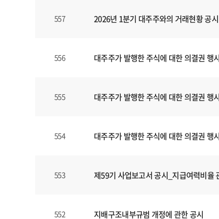
,
2026년 1분기 대주주와의 거래현황 공시
557
제
목
,
파
대주주가 발행한 주식에 대한 의결권 행
556
일
,
등
대주주가 발행한 주식에 대한 의결권 행
555
록
일
에
대주주가 발행한 주식에 대한 의결권 행
554
대
한
정
보
제59기 사업보고서 공시_지급여력비율 관
553
를
확
인
지배구조내부규범 개정에 관한 공시
552