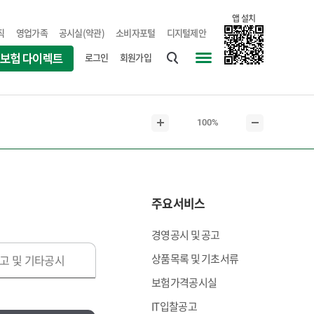
앱 설치
직
영업가족
공시실(약관)
소비자포털
디지털제안
로그인
회원가입
통
사
합
이
검
트
현
100%
색
맵
본
본
재
문
문
본
확
축
문
대
소
크
주요서비스
기
경영공시 및 공고
상품목록 및 기초서류
고 및 기타공시
보험가격공시실
IT입찰공고