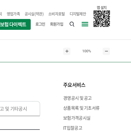
앱 설치
직
영업가족
공시실(약관)
소비자포털
디지털제안
로그인
회원가입
통
사
합
이
검
트
현
100%
색
맵
본
본
재
문
문
본
확
축
문
대
소
크
주요서비스
기
경영공시 및 공고
상품목록 및 기초서류
고 및 기타공시
보험가격공시실
IT입찰공고