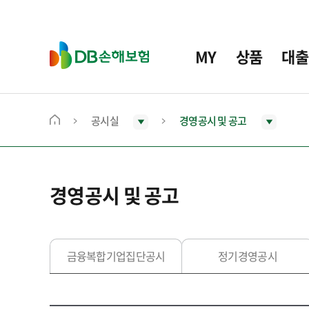
주
요
메
D
MY
상품
대출
뉴
B
손
해
보
공시실
경영공시 및 공고
메
험
인
화
면
경영공시 및 공고
으
로
이
동
금융복합기업집단공시
정기경영공시