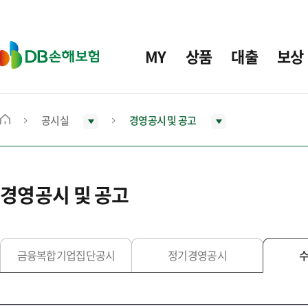
주
요
메
D
MY
상품
대출
보상
뉴
B
손
해
보
공시실
경영공시 및 공고
메
험
인
화
면
경영공시 및 공고
으
로
이
동
금융복합기업집단공시
정기경영공시