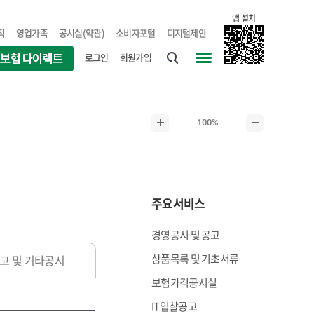
앱 설치
직
영업가족
공시실(약관)
소비자포털
디지털제안
로그인
회원가입
통
사
합
이
검
트
현
100%
색
맵
본
본
재
문
문
본
확
축
문
대
소
크
주요서비스
기
경영공시 및 공고
상품목록 및 기초서류
고 및 기타공시
보험가격공시실
IT입찰공고