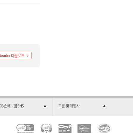
다운로드
Reader
DB손해보험SNS
그룹 및 계열사
C
소
2
한
과