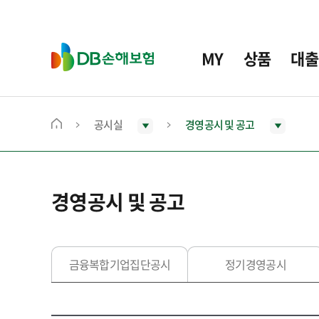
주
요
메
D
MY
상품
대출
뉴
B
손
해
보
공시실
경영공시 및 공고
메
험
인
화
면
경영공시 및 공고
으
로
이
동
금융복합기업집단공시
정기경영공시