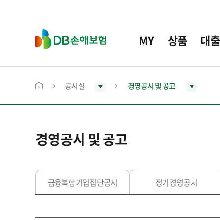
주
요
메
D
MY
상품
대출
뉴
B
손
해
보
공시실
경영공시 및 공고
메
험
인
화
면
경영공시 및 공고
으
로
이
동
금융복합기업집단공시
정기경영공시