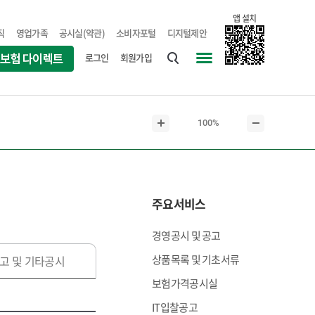
앱 설치
직
영업가족
공시실(약관)
소비자포털
디지털제안
로그인
회원가입
통
사
합
이
검
트
현
100%
색
맵
본
본
재
문
문
본
확
축
문
대
소
크
주요서비스
기
경영공시 및 공고
상품목록 및 기초서류
고 및 기타공시
보험가격공시실
IT입찰공고