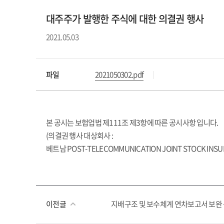
대주주가 발행한 주식에 대한 의결권 행사
2021.05.03
파일
2021050302.pdf
본
공시는
보험업법
제
111
조
제
3
항에
따른
공시사항
입니다
.
(
의결권
행사
대상회사
:
베트남
POST-TELECOMMUNICATION JOINT STOCK INS
이전글
지배구조 및 보수체계 연차보고서 보완