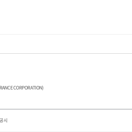
URANCE CORPORATION
)
 공시