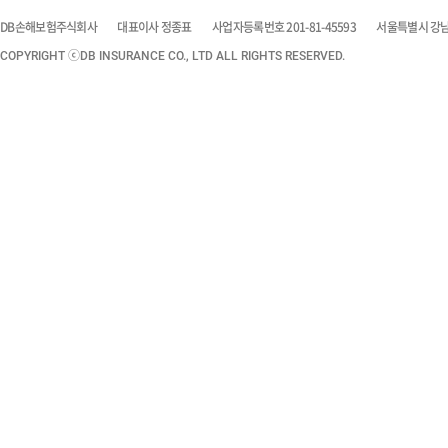
DB손해보험주식회사
대표이사 정종표
사업자등록번호 201-81-45593
서울특별시 강남구
COPYRIGHT ⓒDB INSURANCE CO., LTD ALL RIGHTS RESERVED.