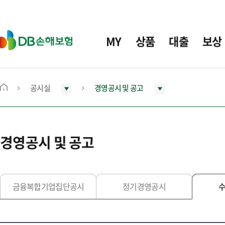
주
요
메
D
MY
상품
대출
보상
뉴
B
손
해
보
공시실
경영공시 및 공고
메
험
인
화
면
경영공시 및 공고
으
로
이
동
금융복합기업집단공시
정기경영공시