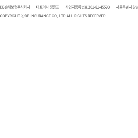
DB손해보험주식회사
대표이사 정종표
사업자등록번호 201-81-45593
서울특별시 강남구
COPYRIGHT ⓒDB INSURANCE CO., LTD ALL RIGHTS RESERVED.