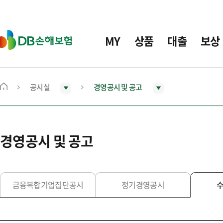
주
요
메
D
MY
상품
대출
보상
뉴
B
손
해
보
공시실
경영공시 및 공고
메
험
인
화
면
경영공시 및 공고
으
로
이
동
금융복합기업집단공시
정기경영공시