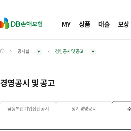
주
요
메
D
MY
상품
대출
보상
뉴
B
손
해
보
공시실
경영공시 및 공고
메
험
인
화
면
경영공시 및 공고
으
로
이
동
금융복합기업집단공시
정기경영공시