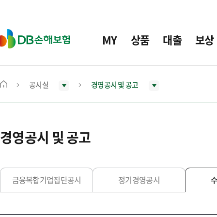
주
요
메
D
MY
상품
대출
보상
뉴
B
손
해
보
공시실
경영공시 및 공고
메
험
인
화
면
경영공시 및 공고
으
로
이
동
금융복합기업집단공시
정기경영공시