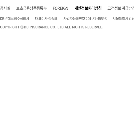
공시실
보호금융상품등록부
FOREIGN
개인정보처리방침
고객정보 취급방
DB손해보험주식회사
대표이사 정종표
사업자등록번호 201-81-45593
서울특별시 강남구
COPYRIGHT ⓒDB INSURANCE CO., LTD ALL RIGHTS RESERVED.