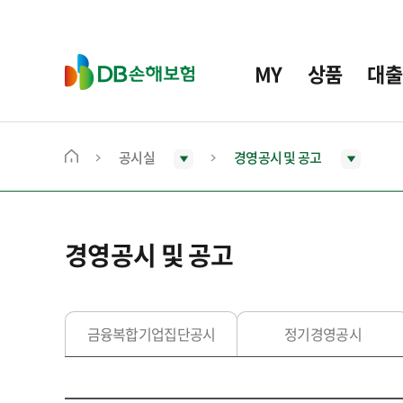
주
요
메
D
MY
상품
대출
뉴
B
손
해
보
공시실
경영공시 및 공고
메
험
인
화
면
경영공시 및 공고
으
로
이
동
금융복합기업집단공시
정기경영공시