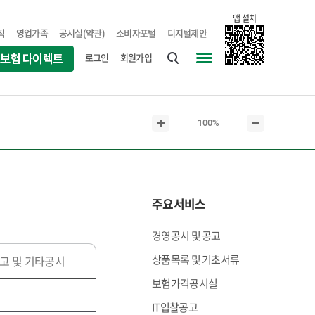
앱 설치
직
영업가족
공시실(약관)
소비자포털
디지털제안
로그인
회원가입
통
사
합
이
검
트
현
100%
색
맵
본
본
재
문
문
본
확
축
문
대
소
크
주요서비스
기
경영공시 및 공고
상품목록 및 기초서류
고 및 기타공시
보험가격공시실
IT입찰공고