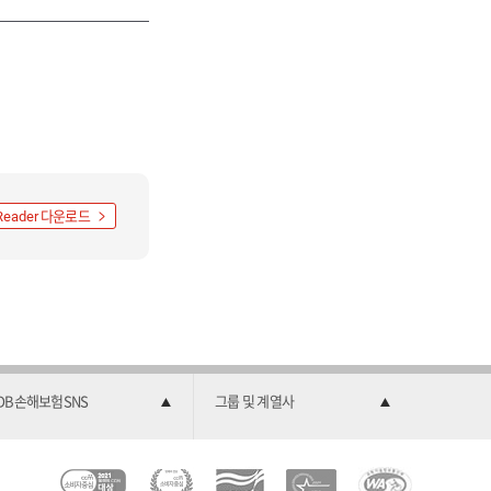
다운로드
Reader
DB손해보험SNS
그룹 및 계열사
C
소
2
한
과