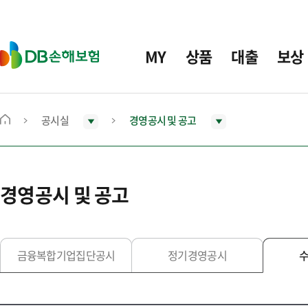
주
요
메
D
MY
상품
대출
보상
뉴
B
손
해
보
공시실
경영공시 및 공고
메
험
인
화
면
경영공시 및 공고
으
로
이
동
금융복합기업집단공시
정기경영공시