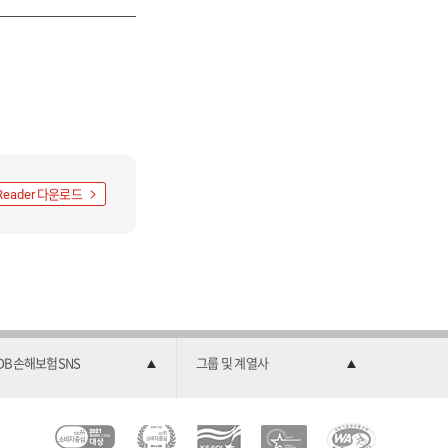
다운로드
Reader
DB손해보험SNS
그룹 및 계열사
C
소
2
한
과