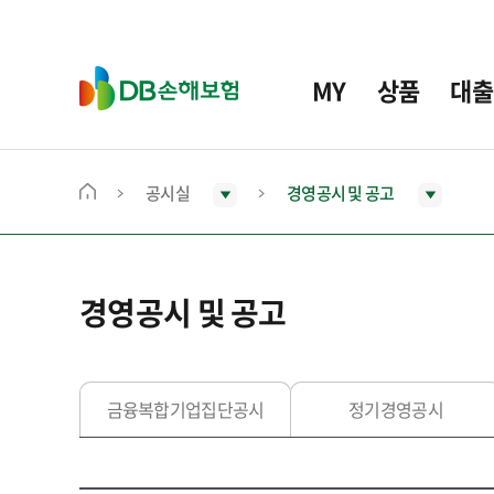
주
요
메
D
MY
상품
대출
뉴
B
손
해
보
공시실
경영공시 및 공고
메
험
인
화
면
경영공시 및 공고
으
로
이
동
금융복합기업집단공시
정기경영공시