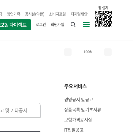
앱 설치
직
영업가족
공시실(약관)
소비자포털
디지털제안
로그인
회원가입
통
사
합
이
검
트
현
100%
색
맵
본
본
재
문
문
본
확
축
문
대
소
크
주요서비스
기
경영공시 및 공고
상품목록 및 기초서류
고 및 기타공시
보험가격공시실
IT입찰공고