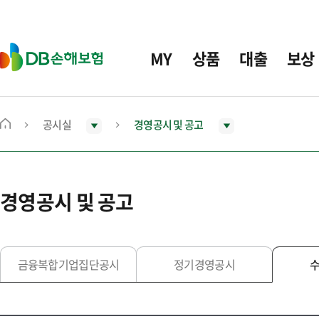
주
요
메
D
MY
상품
대출
보상
뉴
B
손
해
보
공시실
경영공시 및 공고
메
험
인
화
면
경영공시 및 공고
으
로
이
동
금융복합기업집단공시
정기경영공시