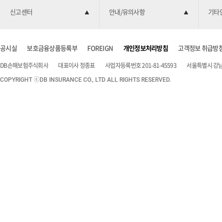
신고센터
안내/유의사항
기타
공시실
보호금융상품등록부
FOREIGN
개인정보처리방침
고객정보 취급방
DB손해보험주식회사
대표이사 정종표
사업자등록번호 201-81-45593
서울특별시 강남구
COPYRIGHT ⓒDB INSURANCE CO., LTD ALL RIGHTS RESERVED.