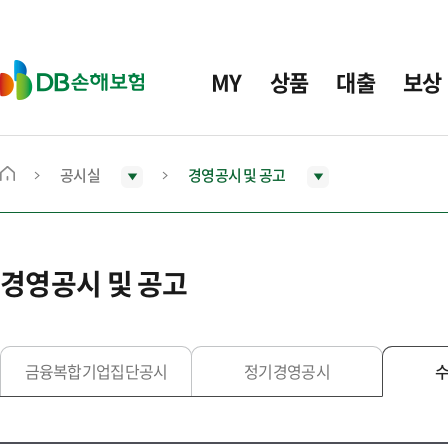
주
요
메
D
MY
상품
대출
보상
뉴
B
손
해
보
공시실
경영공시 및 공고
메
험
인
화
면
경영공시 및 공고
으
로
이
동
금융복합기업집단공시
정기경영공시