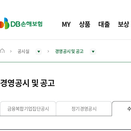
주
요
메
D
MY
상품
대출
보상
뉴
B
손
해
보
공시실
경영공시 및 공고
메
험
인
화
면
경영공시 및 공고
으
로
이
동
금융복합기업집단공시
정기경영공시