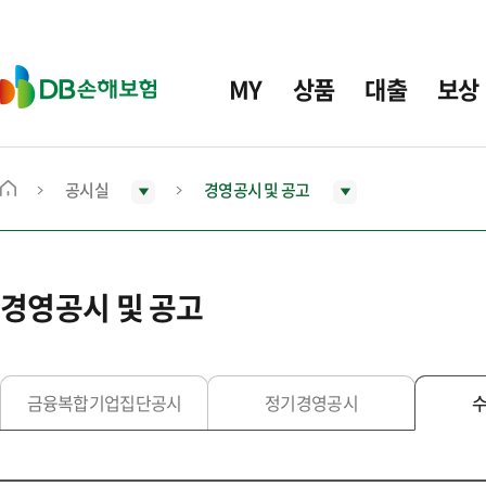
주
요
메
D
MY
상품
대출
보상
뉴
B
손
해
보
공시실
경영공시 및 공고
메
험
인
화
면
경영공시 및 공고
으
로
이
동
금융복합기업집단공시
정기경영공시