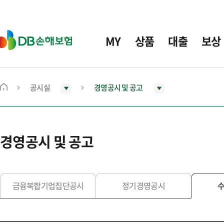
주
요
메
D
MY
상품
대출
보상
뉴
B
손
해
보
공시실
경영공시 및 공고
메
험
인
화
면
경영공시 및 공고
으
로
이
동
금융복합기업집단공시
정기경영공시