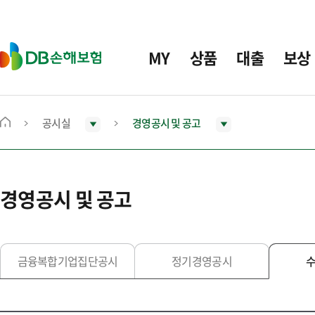
주
요
메
D
MY
상품
대출
보상
뉴
B
손
해
보
공시실
경영공시 및 공고
메
험
인
화
면
경영공시 및 공고
으
로
이
동
금융복합기업집단공시
정기경영공시