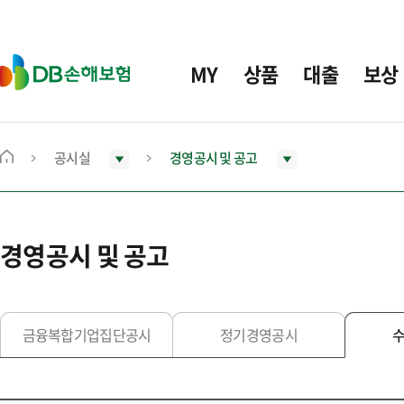
주
요
메
D
MY
상품
대출
보상
뉴
B
손
해
보
공시실
경영공시 및 공고
메
험
인
화
면
경영공시 및 공고
으
로
이
동
금융복합기업집단공시
정기경영공시