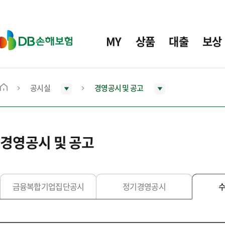
주
요
메
D
MY
상품
대출
보상
뉴
B
손
해
보
공시실
경영공시 및 공고
메
험
인
화
면
경영공시 및 공고
으
로
이
동
금융복합기업집단공시
정기경영공시