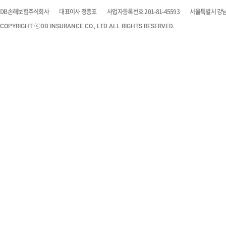
DB손해보험주식회사
대표이사 정종표
사업자등록번호 201-81-45593
서울특별시 강남구
COPYRIGHT ⓒDB INSURANCE CO., LTD ALL RIGHTS RESERVED.