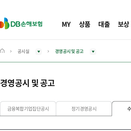
주
요
메
D
MY
상품
대출
보상
뉴
B
손
해
보
공시실
경영공시 및 공고
메
험
인
화
면
경영공시 및 공고
으
로
이
동
금융복합기업집단공시
정기경영공시