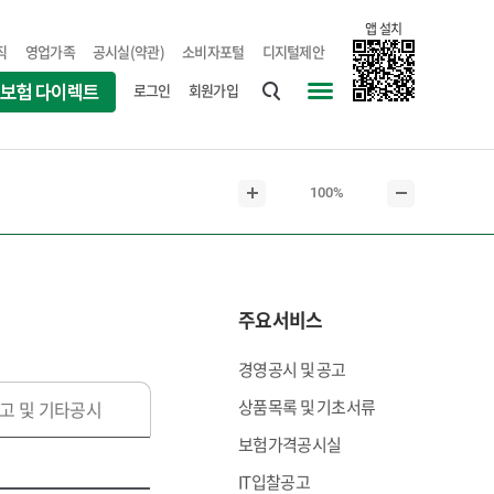
앱 설치
직
영업가족
공시실(약관)
소비자포털
디지털제안
로그인
회원가입
통
사
합
이
검
트
현
100%
색
맵
본
본
재
문
문
본
확
축
문
대
소
크
주요서비스
기
경영공시 및 공고
상품목록 및 기초서류
고 및 기타공시
보험가격공시실
IT입찰공고