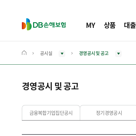
주
요
메
D
MY
상품
대출
뉴
B
손
해
보
공시실
경영공시 및 공고
메
험
인
화
면
경영공시 및 공고
으
로
이
동
금융복합기업집단공시
정기경영공시