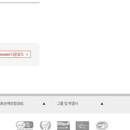
다운로드
Reader
DB손해보험SNS
그룹 및 계열사
C
소
2
한
과