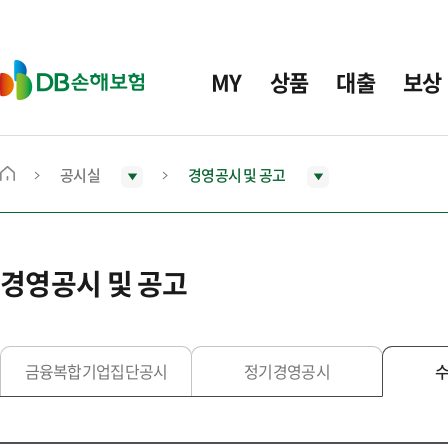
주
요
메
D
MY
상품
대출
보상
뉴
B
손
해
보
공시실
경영공시 및 공고
메
험
인
화
면
경영공시 및 공고
으
로
이
동
금융복합기업집단공시
정기경영공시