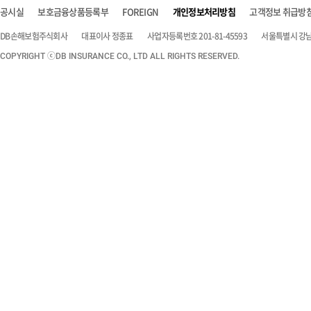
공시실
보호금융상품등록부
FOREIGN
개인정보처리방침
고객정보 취급방
DB손해보험주식회사
대표이사 정종표
사업자등록번호 201-81-45593
서울특별시 강남구
COPYRIGHT ⓒDB INSURANCE CO., LTD ALL RIGHTS RESERVED.