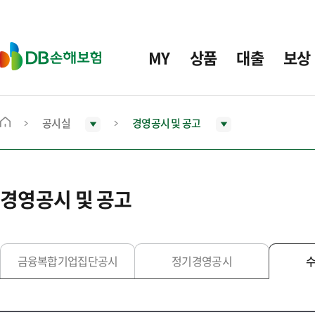
주
요
메
D
MY
상품
대출
보상
뉴
B
손
해
보
공시실
경영공시 및 공고
메
험
인
화
면
경영공시 및 공고
으
로
이
동
금융복합기업집단공시
정기경영공시