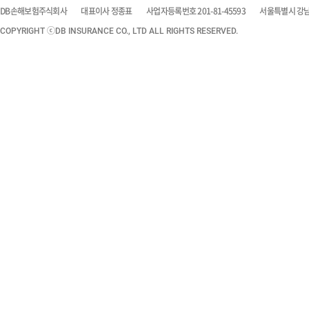
DB손해보험주식회사
대표이사 정종표
사업자등록번호 201-81-45593
서울특별시 강남구
COPYRIGHT ⓒDB INSURANCE CO., LTD ALL RIGHTS RESERVED.