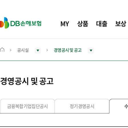
주
요
메
D
MY
상품
대출
보상
뉴
B
손
해
보
공시실
경영공시 및 공고
메
험
인
화
면
경영공시 및 공고
으
로
이
동
금융복합기업집단공시
정기경영공시