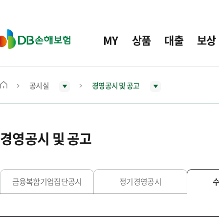
주
요
메
D
MY
상품
대출
보상
뉴
B
손
해
보
공시실
경영공시 및 공고
메
험
인
화
면
경영공시 및 공고
으
로
이
동
금융복합기업집단공시
정기경영공시