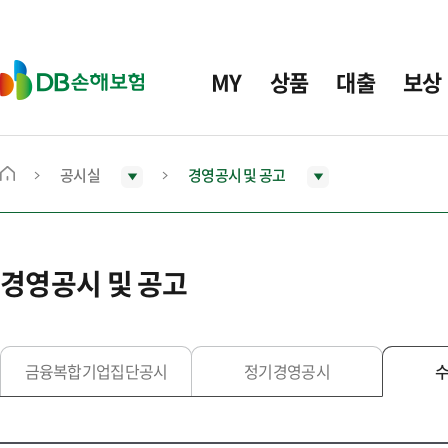
주
요
메
D
MY
상품
대출
보상
뉴
B
손
해
보
공시실
경영공시 및 공고
메
험
인
화
면
경영공시 및 공고
으
로
이
동
금융복합기업집단공시
정기경영공시