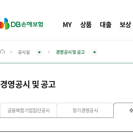
주
요
메
D
MY
상품
대출
보상
뉴
B
손
해
보
공시실
경영공시 및 공고
메
험
인
화
면
경영공시 및 공고
으
로
이
동
금융복합기업집단공시
정기경영공시