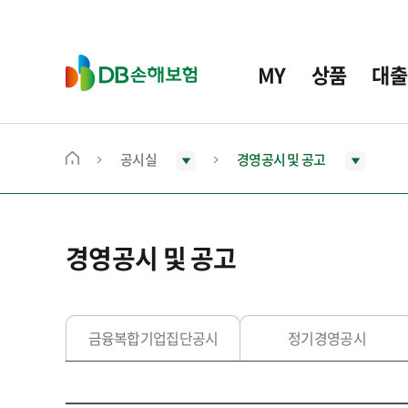
주
요
메
D
MY
상품
대출
뉴
B
손
해
보
공시실
경영공시 및 공고
메
험
인
화
면
경영공시 및 공고
으
로
이
동
금융복합기업집단공시
정기경영공시