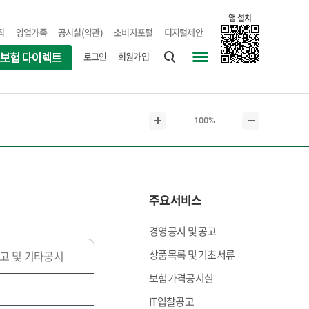
앱 설치
직
영업가족
공시실(약관)
소비자포털
디지털제안
로그인
회원가입
통
사
합
이
검
트
현
100%
색
맵
본
본
재
문
문
본
확
축
문
대
소
크
주요서비스
기
경영공시 및 공고
상품목록 및 기초서류
고 및 기타공시
보험가격공시실
IT입찰공고