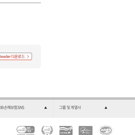
다운로드
Reader
DB손해보험SNS
그룹 및 계열사
C
소
2
한
과