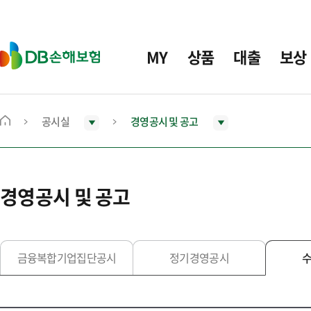
주
요
메
D
MY
상품
대출
보상
뉴
B
손
해
보
공시실
경영공시 및 공고
메
험
인
화
면
경영공시 및 공고
으
로
이
동
금융복합기업집단공시
정기경영공시