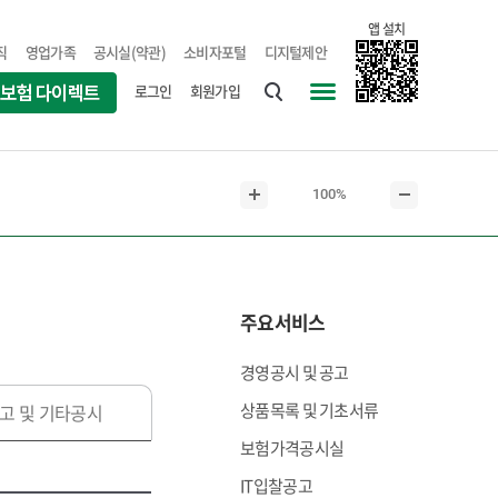
앱 설치
직
영업가족
공시실(약관)
소비자포털
디지털제안
로그인
회원가입
통
사
합
이
검
트
현
100%
색
맵
본
본
재
문
문
본
확
축
문
대
소
크
주요서비스
기
경영공시 및 공고
상품목록 및 기초서류
고 및 기타공시
보험가격공시실
IT입찰공고