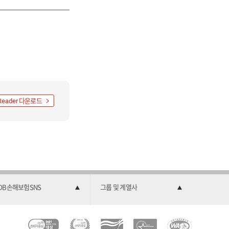
다운로드
Reader
DB손해보험SNS
그룹 및 계열사
C
소
2
한
과