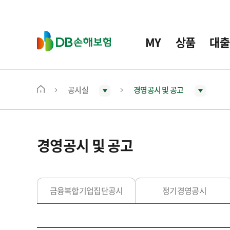
주
요
메
D
MY
상품
대출
뉴
B
손
해
보
공시실
경영공시 및 공고
메
험
인
화
면
경영공시 및 공고
으
로
이
동
금융복합기업집단공시
정기경영공시