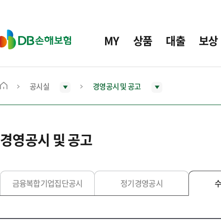
주
요
메
D
MY
상품
대출
보상
뉴
B
손
해
보
공시실
경영공시 및 공고
메
험
인
화
면
경영공시 및 공고
으
로
이
동
금융복합기업집단공시
정기경영공시