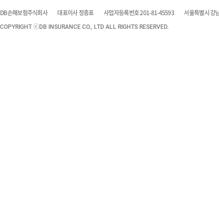
DB손해보험주식회사
대표이사 정종표
사업자등록번호 201-81-45593
서울특별시 강남구
COPYRIGHT ⓒDB INSURANCE CO., LTD ALL RIGHTS RESERVED.