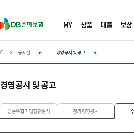
주
요
메
D
MY
상품
대출
보상
뉴
B
손
해
보
공시실
경영공시 및 공고
메
험
인
화
면
경영공시 및 공고
으
로
이
동
금융복합기업집단공시
정기경영공시