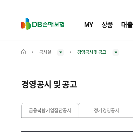
주
요
메
D
MY
상품
대출
뉴
B
손
해
보
공시실
경영공시 및 공고
메
험
인
화
면
경영공시 및 공고
으
로
이
동
금융복합기업집단공시
정기경영공시