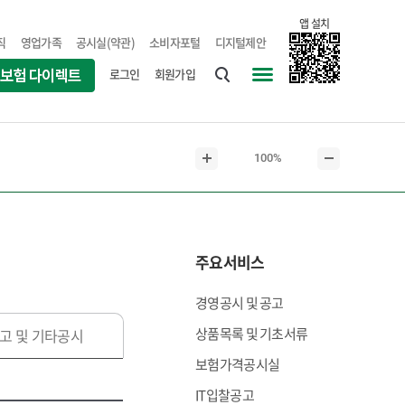
앱 설치
직
영업가족
공시실(약관)
소비자포털
디지털제안
로그인
회원가입
통
사
합
이
검
트
현
100%
색
맵
본
본
재
문
문
본
확
축
문
대
소
크
주요서비스
기
경영공시 및 공고
상품목록 및 기초서류
고 및 기타공시
보험가격공시실
IT입찰공고