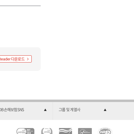
다운로드
Reader
DB손해보험SNS
그룹 및 계열사
C
소
2
한
과