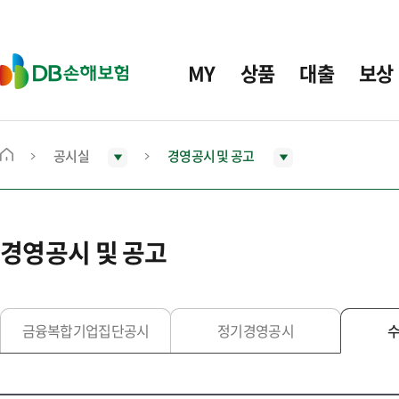
주
요
메
D
MY
상품
대출
보상
뉴
B
손
해
보
공시실
경영공시 및 공고
메
험
인
화
면
경영공시 및 공고
으
로
이
동
금융복합기업집단공시
정기경영공시