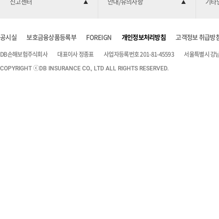
신고센터
안내/유의사항
기타
공시실
보호금융상품등록부
FOREIGN
개인정보처리방침
고객정보 취급방
DB손해보험주식회사
대표이사 정종표
사업자등록번호 201-81-45593
서울특별시 강남구
COPYRIGHT ⓒDB INSURANCE CO., LTD ALL RIGHTS RESERVED.