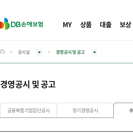
주
요
메
D
MY
상품
대출
보상
뉴
B
손
해
보
공시실
경영공시 및 공고
메
험
인
화
면
경영공시 및 공고
으
로
이
동
금융복합기업집단공시
정기경영공시