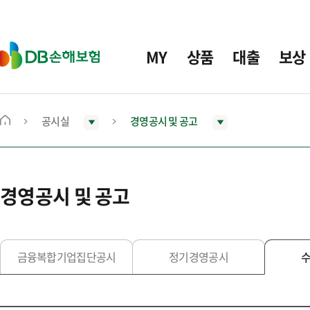
주
요
메
D
MY
상품
대출
보상
뉴
B
손
해
보
공시실
경영공시 및 공고
메
험
인
화
면
경영공시 및 공고
으
로
이
동
금융복합기업집단공시
정기경영공시