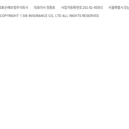
DB손해보험주식회사
대표이사 정종표
사업자등록번호 201-81-45593
서울특별시 강남구
COPYRIGHT ⓒDB INSURANCE CO., LTD ALL RIGHTS RESERVED.