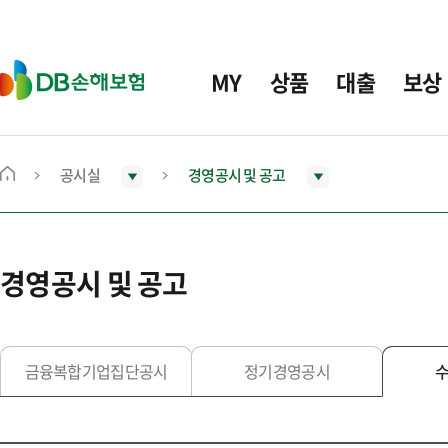
주
요
메
D
MY
상품
대출
보상
뉴
B
손
해
보
공시실
경영공시 및 공고
메
험
인
화
면
경영공시 및 공고
으
로
이
동
금융복합기업집단공시
정기경영공시