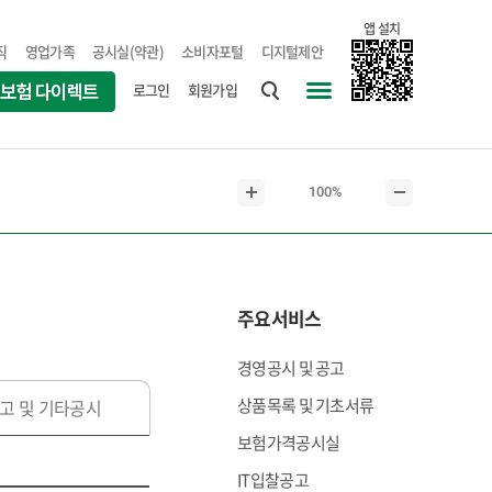
앱 설치
직
영업가족
공시실(약관)
소비자포털
디지털제안
로그인
회원가입
통
사
합
이
검
트
현
100%
색
맵
본
본
재
문
문
본
확
축
문
대
소
크
주요서비스
기
경영공시 및 공고
상품목록 및 기초서류
고 및 기타공시
보험가격공시실
IT입찰공고