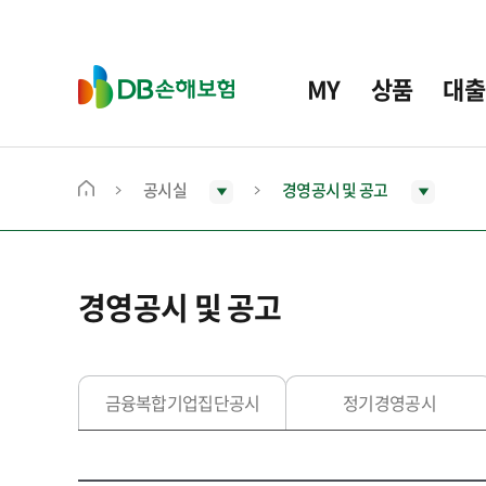
주
요
메
D
MY
상품
대출
뉴
B
손
해
보
공시실
경영공시 및 공고
메
험
인
화
면
경영공시 및 공고
으
로
이
동
금융복합기업집단공시
정기경영공시