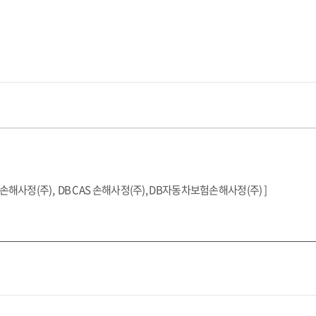
동차손해사정(주), DB CAS 손해사정(주), DB자동차보험손해사정(주) ]