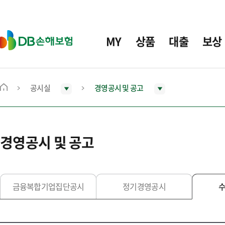
주
요
메
D
MY
상품
대출
보상
뉴
B
손
해
보
공시실
경영공시 및 공고
메
험
인
화
면
경영공시 및 공고
으
로
이
동
금융복합기업집단공시
정기경영공시