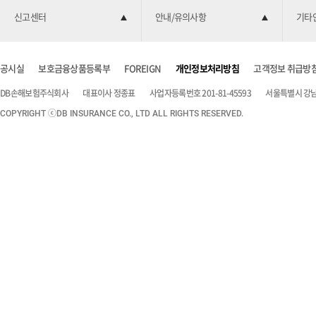
신고센터
안내/유의사항
기타
공시실
보호금융상품등록부
FOREIGN
개인정보처리방침
고객정보 취급방
DB손해보험주식회사
대표이사 정종표
사업자등록번호 201-81-45593
서울특별시 강남구
COPYRIGHT ⓒDB INSURANCE CO., LTD ALL RIGHTS RESERVED.