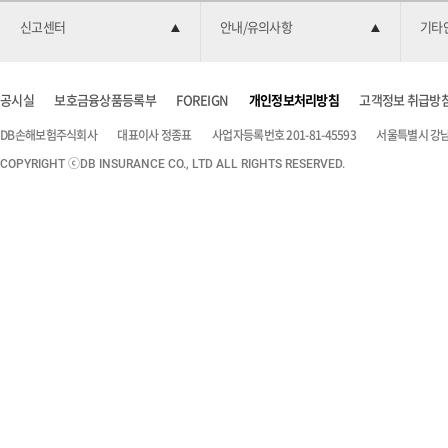
신고센터
안내/유의사항
기타
공시실
보호금융상품등록부
FOREIGN
개인정보처리방침
고객정보 취급방
DB손해보험주식회사
대표이사 정종표
사업자등록번호 201-81-45593
서울특별시 강남구
COPYRIGHT ⓒDB INSURANCE CO., LTD ALL RIGHTS RESERVED.