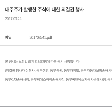
대주주가 발행한 주식에 대한 의결권 행사
2017.03.24
파일
201703241.pdf
본 공시는 보험업법 제
111
조
3
항에 따른 공시 사항입니다
(
의결권 행사 대상회사
:
동부생명
,
동부증권
,
동부캐피탈
,
동부자동차보험손해사
동부
CAS
손해사정
,
동부씨에스아이손해사정
,
동부씨앤에스자동차손해사정
,
동