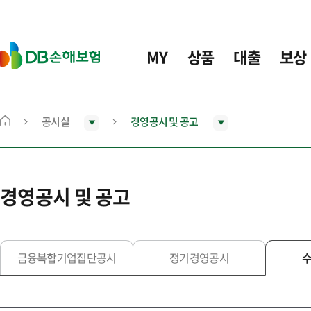
주
요
메
D
MY
상품
대출
보상
뉴
B
손
해
보
공시실
경영공시 및 공고
메
험
인
화
면
경영공시 및 공고
으
로
이
동
금융복합기업집단공시
정기경영공시