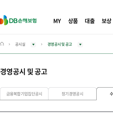
주
요
메
D
MY
상품
대출
보상
뉴
B
손
해
보
공시실
경영공시 및 공고
메
험
인
화
면
경영공시 및 공고
으
로
이
동
금융복합기업집단공시
정기경영공시