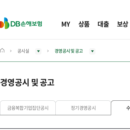
주
요
메
D
MY
상품
대출
보상
뉴
B
손
해
보
공시실
경영공시 및 공고
메
험
인
화
면
경영공시 및 공고
으
로
이
동
금융복합기업집단공시
정기경영공시