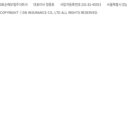
DB손해보험주식회사
대표이사 정종표
사업자등록번호 201-81-45593
서울특별시 강남구
COPYRIGHT ⓒDB INSURANCE CO., LTD ALL RIGHTS RESERVED.