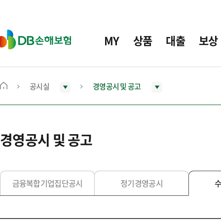
주
요
메
D
MY
상품
대출
보상
뉴
B
손
해
보
공시실
경영공시 및 공고
메
험
인
화
면
경영공시 및 공고
으
로
이
동
금융복합기업집단공시
정기경영공시