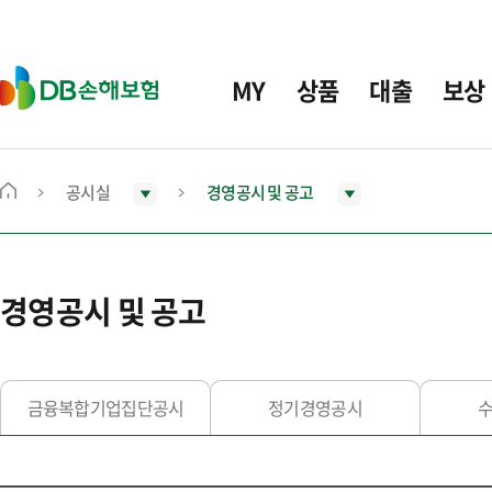
주
요
메
D
MY
상품
대출
보상
뉴
B
손
해
보
공시실
경영공시 및 공고
메
험
인
화
면
경영공시 및 공고
으
로
이
동
금융복합기업집단공시
정기경영공시