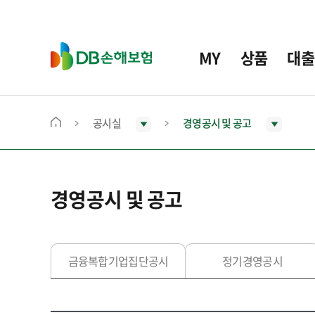
주
요
메
D
MY
상품
대출
뉴
B
손
해
보
공시실
경영공시 및 공고
메
험
인
화
면
경영공시 및 공고
으
로
이
동
금융복합기업집단공시
정기경영공시