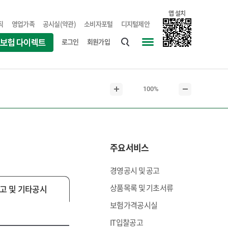
앱 설치
직
영업가족
공시실(약관)
소비자포털
디지털제안
로그인
회원가입
통
사
합
이
검
트
현
100%
색
맵
본
본
재
문
문
본
확
축
문
대
소
크
주요서비스
기
경영공시 및 공고
상품목록 및 기초서류
고 및 기타공시
보험가격공시실
IT입찰공고