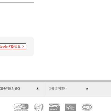
다운로드
Reader
DB손해보험SNS
그룹 및 계열사
C
소
2
한
과