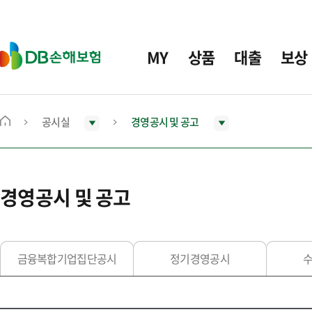
주
요
메
D
MY
상품
대출
보상
뉴
B
손
해
보
공시실
경영공시 및 공고
메
험
인
화
면
경영공시 및 공고
으
로
이
동
금융복합기업집단공시
정기경영공시