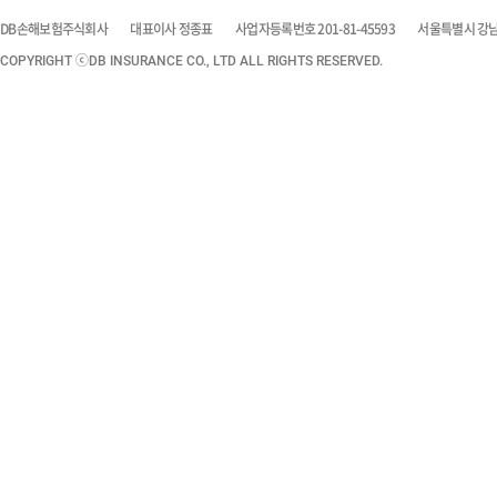
DB손해보험주식회사
대표이사 정종표
사업자등록번호 201-81-45593
서울특별시 강남구
COPYRIGHT ⓒDB INSURANCE CO., LTD ALL RIGHTS RESERVED.