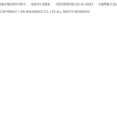
DB손해보험주식회사
대표이사 정종표
사업자등록번호 201-81-45593
서울특별시 강남구
COPYRIGHT ⓒDB INSURANCE CO., LTD ALL RIGHTS RESERVED.