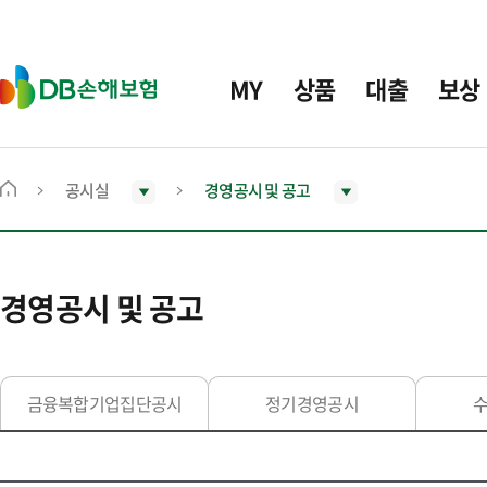
주
요
메
D
MY
상품
대출
보상
뉴
B
손
해
보
공시실
경영공시 및 공고
메
험
인
화
면
경영공시 및 공고
으
로
이
동
금융복합기업집단공시
정기경영공시